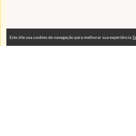
Este site usa cookies de navegação para melhorar sua experiência
T
Atendimento
De segunda à sexta das 9:00 às 18:00 horas
+5543999125353
+554333767400
+5543999125353
Fale Conosco