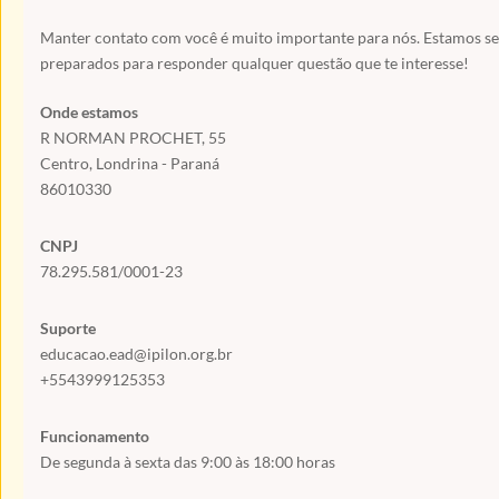
Manter contato com você é muito importante para nós. Estamos s
preparados para responder qualquer questão que te interesse!
Onde estamos
R NORMAN PROCHET, 55
Centro, Londrina - Paraná
86010330
CNPJ
78.295.581/0001-23
Suporte
educacao.ead@ipilon.org.br
+5543999125353
Funcionamento
De segunda à sexta das 9:00 às 18:00 horas