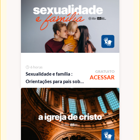
Libras
6 horas
GRATUITO
Sexualidade e família :
ACESSAR
Orientações para pais sobre
sexualidade e
comportamento dos filhos -
acessível em Libras