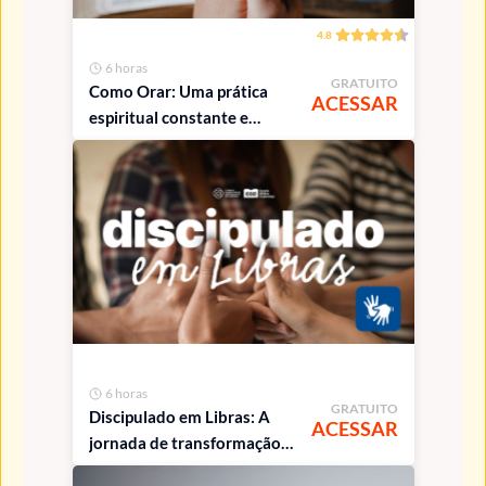
4.8
6 horas
GRATUITO
Como Orar: Uma prática
ACESSAR
espiritual constante e
transformadora - acessível
em Libras
6 horas
GRATUITO
Discipulado em Libras: A
ACESSAR
jornada de transformação
do discípulo de Jesus - em