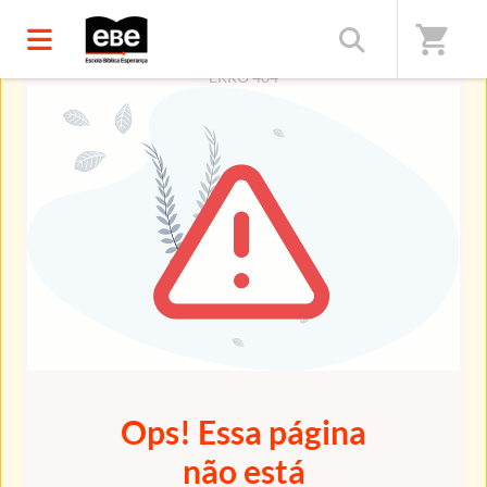
shopping_cart
ERRO 404
Ops! Essa página
não está