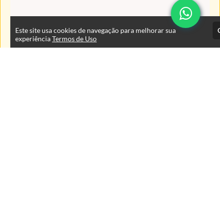
Este site usa cookies de navegação para melhorar sua
experiência
Termos de Uso
Atendimento
De segunda à sexta das 9:00 às 18:00 horas
+5543999125353
+554333767400
+5543999125353
Fale Conosco
CNPJ: 78.295.581/0001-23
Páginas