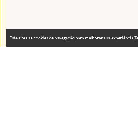
Este site usa cookies de navegação para melhorar sua experiência
T
Atendimento
De segunda à sexta das 9:00 às 18:00 horas
+5543999125353
+554333767400
+5543999125353
Fale Conosco