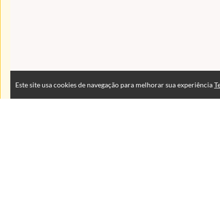
Este site usa cookies de navegação para melhorar sua experiência
T
Atendimento
De segunda à sexta das 9:00 às 18:00 horas
+5543999125353