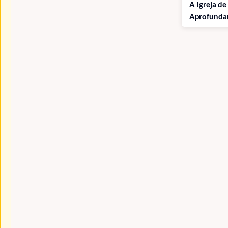
A Igreja de
Aprofunda
missão cris
crescimento