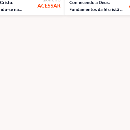
GRATUITO
 Cristo:
Conhecendo a Deus:
ACESSAR
ndo-se na
Fundamentos da fé cristã e
tã e no
o relacionamento com o
 espiritual
Pai, Filho e Espírito Santo