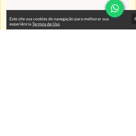
Este site usa cookies de navegação para melhorar sua
experiência
Termos de Uso
Atendimento
De segunda à sexta das 9:00 às 18:00 horas
+5543999125353
+554333767400
+5543999125353
Fale Conosco
CNPJ: 78.295.581/0001-23
Páginas