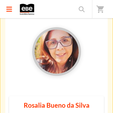
shopping_cart
Início
/
Professores(as)
Rosalia Bueno da Silva