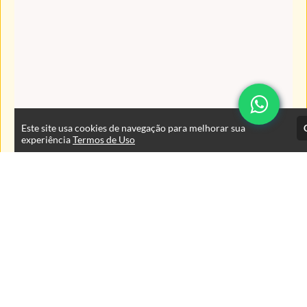
Este site usa cookies de navegação para melhorar sua
experiência
Termos de Uso
Atendimento
De segunda à sexta das 9:00 às 18:00 horas
+5543999125353
+554333767400
+5543999125353