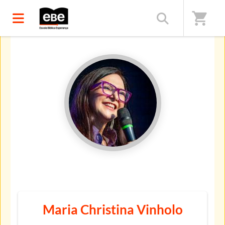
shopping_cart
Início
/
Professores(as)
Maria Christina Vinholo