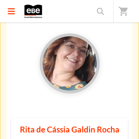
shopping_cart
Início
/
Professores(as)
Rita de Cássia Galdin Rocha