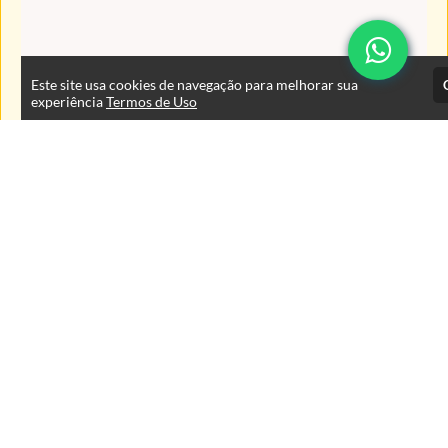
Este site usa cookies de navegação para melhorar sua
experiência
Termos de Uso
Atendimento
De segunda à sexta das 9:00 às 18:00 horas
+5543999125353
+554333767400
+5543999125353
Fale Conosco
CNPJ: 78.295.581/0001-23